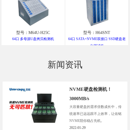
型号：M64U-H25C
型号：H64SNT
64口 多母源U盘拷贝检测机
64口 SATA+NVME双接口 SSD硬盘老
化测试机
新闻资讯
NVME硬盘检测机！
3000MB/s
大容量硬盘的需求倍数成长中，传
统速率已远远跟不上效率，让佑铭
NVME陪你稳占先机。
2022-01-29